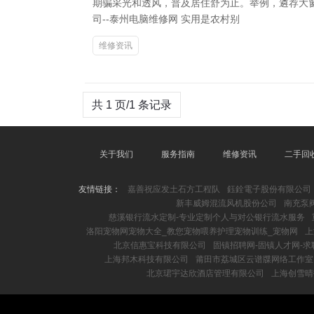
期骗采光和透风，普及居住舒为止。举例，遴荐大窗
司--泰州电脑维修网 实用是农村别
维修资讯
共 1 页/1 条记录
关于我们
服务指南
维修资讯
二手回
友情链接：
嘉善祝应发土石方工程队
鈺銓電子股份有限公司
新丰威姆混流风机股份公司
南充泵
慈溪银行流水定制-专业定制个人与对公银行流水服务
洛阳宠物网宠物大全_教您宠物喂养护理宠物训练_宠物网
上
北京信惠宝科技有限公司
固镇招聘网-固镇人才网-
上海邦木科技有限公司
莆田市荔城区云谱牒网络工作室
北京珺宇达欣酒店管理有限公司
上海创雪晴