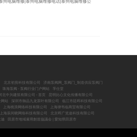
州电脑维修|泰州电脑维修电话|泰州电脑维修公
司
北京初剪科技有限公司
济南泵阀网_泵阀门_制造供应泵阀门
珠海泵阀 - 泵阀行业门户网站
孚仕堂
河北中兴建筑有限公司 - 首页
昆明比心文化传播有限公司
全网站
深圳市御品九龙茶叶有限公司
临江市廷晖科技有限公司
上海桃浪网络科技有限公司
上海律韦临商贸有限公司
上海辰间晓网络科技有限公司
北京晖广览途科技有限公司
兰迪
田原市地域雇用創造協議会 | 愛知県田原市