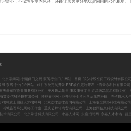
户野心，不仅增多室内色泽，还能让居民更好地玩赏周围的郊外粗糙。 泰
收
北京泵阀网|行情|阀门交易-泵阀行业门户网站
首页-邵东绿设空间工程设计有限公
阀网-泵阀行业门户网站
软件系统定制开发 ERP软件定制开发 上海晋东科技有限公司
重庆舒家谊物业服务有限公司
美发饰品销售|服装服饰零售|许昌珠鹊贸易有限公司
海棠爱信息科技有限公司
桂林养花网 - 花卉品种图片分享及花卉种植、养殖技术大
求职招聘就上固镇人才招聘网
北京浩律法律咨询有限公司
上海临尘网络科技有限公司
浦城县谱峰汇网络工作室
重庆艺辉轩商贸有限公司
上海促雨信息科技有限公司
技术有限公司
北京常甘科技有限公司
永嘉人才网_永嘉招聘网_永嘉人才市场
普